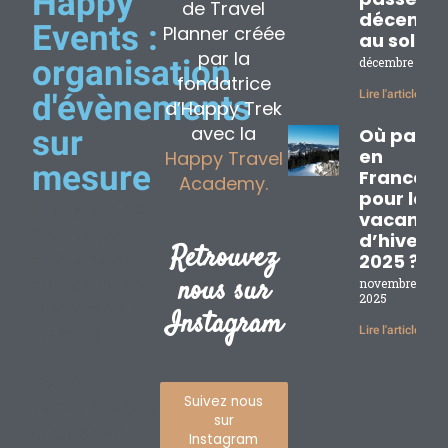
Happy
de Travel
décembr
Events :
Planner créée
au soleil
par la
organisation
décembre 2, 20
fondatrice
Lire l'article »
d'évènements
d’Happy Trek
avec la
sur
Où partir
en
Happy Travel
mesure
France
Academy.
pour les
Happy Trek c’est
vacance
aussi un pôle
d’hiver
Retrouvez
Evénementiel :
2025 ?
nous sur
on organise
vos
novembre 17,
2025
évènements sur
Instagram
mesure
!
Lire l'article »
Pour les
Suivez nous
particuliers :
on
sur
organise EVJF ,
Instagram