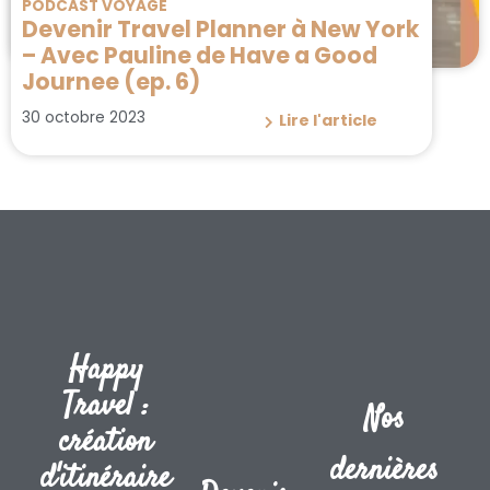
PODCAST VOYAGE
Devenir Travel Planner à New York
– Avec Pauline de Have a Good
Journee (ep. 6)
30 octobre 2023
Lire l'article
Happy
Travel :
Nos
création
dernières
d'itinéraire