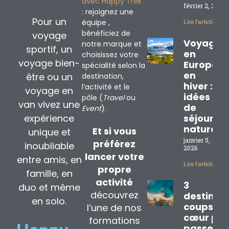
avec Happy Trek
février 2, 2026
: rejoignez une
Pour un
équipe ,
Lire l'article »
bénéficiez de
voyage
Voyage
notre marque et
sportif, un
en
choisissez votre
voyage bien-
Europe
spécialité selon la
en
être ou un
destination,
hiver : 3
l’activité et le
voyage en
idées
pôle (
Travel
ou
van vivez une
de
Event
).
expérience
séjours
nature
Et si vous
unique et
janvier 5,
préférez
inoubliable
2026
lancer votre
entre amis, en
Lire l'article »
propre
famille, en
activité
3
duo et même
découvrez
destinat
en solo.
coups de
l’une de nos
cœur pou
formations
passer