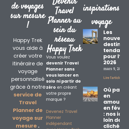
Devenir
de voyages
inspirations
Travel
sur mesure
Planner au
voyage
!
sein du
Les
réseau
nouvelle
Happy Trek
destinat
Happy Trek
vous aide à
tendanc
créer votre
pour l’ét
Vous voulez
2026
itinéraire de
devenir Travel
Planner sans
mars 9, 2026
voyage
vous lancer en
personnalisé
Lire l'article »
solo
ni partir de
grâce à notre
zéro
en créant
Où partir
votre propre
service de
en
marque ?
amoureu
Travel
en févrie
Planner de
Devenez Travel
: nos idé
voyage sur
Planner
loin des
indépendant
mesure
.
clichés