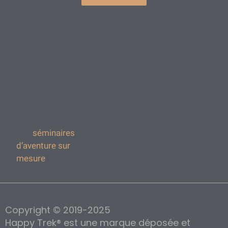
EVG,
anniversaire
surprise, … pour
des moments
incroyables à
vivre ensemble !
Et pour les
entreprises
:
nous organisons
des
séminaires
d’aventure sur
mesure
!
Copyright © 2019-2025
Happy Trek® est une marque déposée et