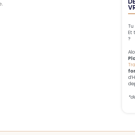
D
e.
V
Tu 
Et 
?
Al
Pl
Tr
fo
d’
dep
*dé