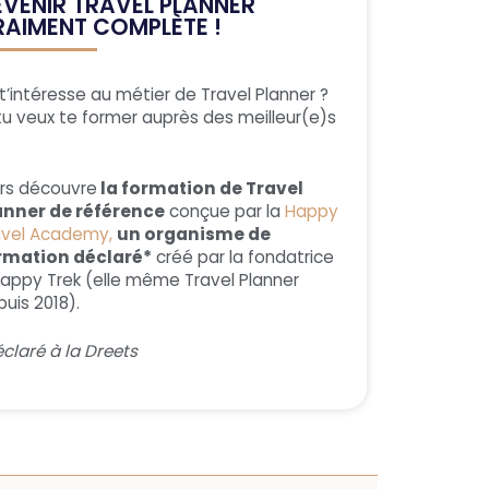
EVENIR TRAVEL PLANNER
RAIMENT COMPLÈTE !
t’intéresse au métier de Travel Planner ?
tu veux te former auprès des meilleur(e)s
ors découvre
la formation de Travel
anner de référence
conçue par la
Happy
avel Academy,
un organisme de
rmation déclaré*
créé par la fondatrice
Happy Trek (elle même Travel Planner
uis 2018).
claré à la Dreets