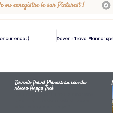
e ou enregistre le sur Pinterest !
concurrence :)
Devenir Travel Planner au sein du
réseau Happy Trek
Vous voulez
devenir Travel Planner sans
vous lancer en solo
ni partir de zéro
en
créant votre propre marque ?