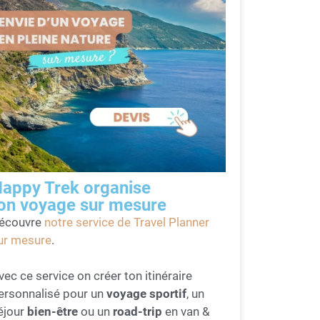
appy Trek organise
on voyage sur mesure
écouvre
notre service de Travel Planner
ur mesure
.
vec ce service on créer ton itinéraire
ersonnalisé pour un
voyage sportif
, un
éjour
bien-être
ou un
road-trip
en van &