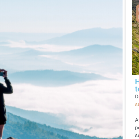
H
t
D
s
A
p
s