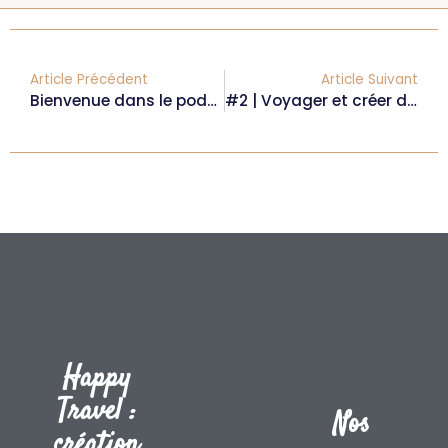
Article Précédent
Article Suivant
Bienvenue dans le podcast Voyage & Entrepreneuriat Nouvelles Impulsions !
#2 | Voyager et créer des guides de voyage digitaux – Avec Pauline de Littleweekends !
Happy
Travel :
Nos
création