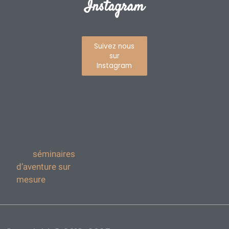
particuliers :
on
Instagram
organise EVJF ,
EVG,
anniversaire
Suivez nous
surprise, … pour
sur
des moments
Instagram
incroyables à
vivre ensemble !
Et pour les
entreprises
:
nous organisons
des
séminaires
d’aventure sur
mesure
!