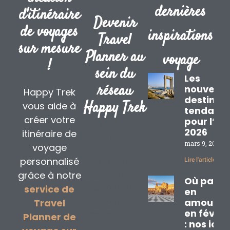
dernières
d'itinéraire
Devenir
de voyages
inspirations
Travel
sur mesure
Planner au
voyage
!
sein du
Les
réseau
nouvelle
Happy Trek
destinat
Happy Trek
vous aide à
tendanc
créer votre
pour l’ét
Vous voulez
2026
itinéraire de
devenir Travel
mars 9, 2026
voyage
Planner sans
personnalisé
Lire l'article »
vous lancer en
grâce à notre
solo
ni partir de
Où partir
zéro
en créant
service de
en
votre propre
amoureu
Travel
en févrie
marque ?
Planner de
: nos idé