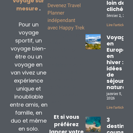
voyage sur
loin des
Devenez Travel
mesure
.
clichés
Planner
février 2, 2026
indépendant
Pour un
Lire l'article »
avec Happy Trek
voyage
: rejoignez une
Voyage
sportif, un
équipe ,
en
voyage bien-
Europe
bénéficiez de
en
être ou un
notre marque et
hiver : 3
voyage en
choisissez votre
idées
van vivez une
spécialité selon
de
la destination,
expérience
séjours
nature
l’activité et le
unique et
janvier 5,
pôle (
Travel
ou
inoubliable
2026
Event
).
entre amis, en
Lire l'article »
famille, en
Et si vous
3
duo et même
préférez
destinat
en solo.
lancer votre
coups de