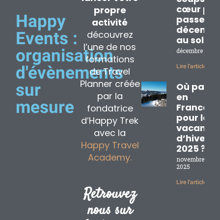
cœur pou
propre
Happy
passer
activité
décembr
découvrez
Events :
au soleil
l’une de nos
organisation
décembre 2, 20
formations
Lire l'article »
d'évènements
de Travel
Planner créée
sur
Où partir
par la
en
mesure
France
fondatrice
pour les
d’Happy Trek
Happy Trek c’est
vacance
avec la
aussi un pôle
d’hiver
Happy Travel
Evénementiel :
2025 ?
Academy.
on organise
vos
novembre 17,
2025
évènements sur
mesure
!
Lire l'article »
Retrouvez
nous sur
Pour les