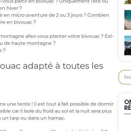
z-vous partir en bivouac ? Uniquement l’été ou
en hiver ?
ir en
micro aventure
de 2 ou 3 jours ? Combien
ire en bivouac ?
ontagne allez-vous planter votre bivouac ? Est-
u de haute montagne ?
s ?
ouac adapté à toutes les
ON
s une tente ! Il est tout à fait possible de dormir
R
ible car il isole du froid au sol et la nuit sera plus
s un tarp ou dans un hamac.