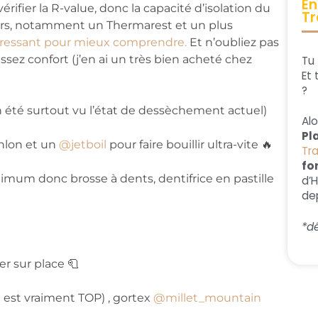
En
oir vérifier la R-value, donc la capacité d’isolation du
Tr
ieurs, notamment un Thermarest et un plus
ntéressant pour mieux comprendre.
Et n’oubliez pas
 assez confort (j’en ai un très bien acheté chez
Tu 
Et 
?
n été surtout vu l’état de dessèchement actuel)
Al
Pl
hlon et un
@jetboil
pour faire bouillir ultra-vite 🔥
Tr
fo
minimum donc brosse à dents, dentifrice en pastille
d’
dep
*dé
er sur place 🧻
l
est vraiment TOP) , gortex
@millet_mountain