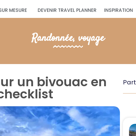
SUR MESURE
DEVENIR TRAVEL PLANNER
INSPIRATION
Randonnée
,
voyage
our un bivouac en
Part
hecklist