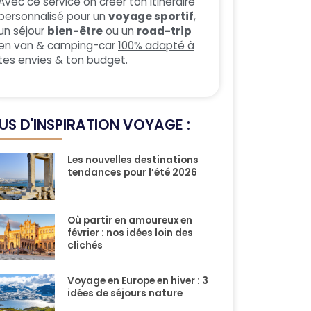
Avec ce service on créer ton itinéraire
personnalisé pour un
voyage sportif
,
un séjour
bien-être
ou un
road-trip
en van & camping-car
100% adapté à
tes envies & ton budget.
US D'INSPIRATION VOYAGE :
Les nouvelles destinations
tendances pour l’été 2026
Où partir en amoureux en
février : nos idées loin des
clichés
Voyage en Europe en hiver : 3
idées de séjours nature