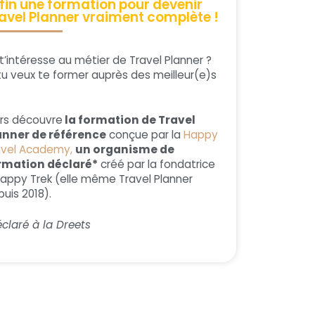
fin une formation pour devenir
avel Planner vraiment complète !
t’intéresse au métier de Travel Planner ?
tu veux te former auprès des meilleur(e)s
ors découvre
la formation de Travel
anner de référence
conçue par la
Happy
avel Academy,
un organisme de
rmation déclaré*
créé par la fondatrice
Happy Trek (elle même Travel Planner
uis 2018).
claré à la Dreets