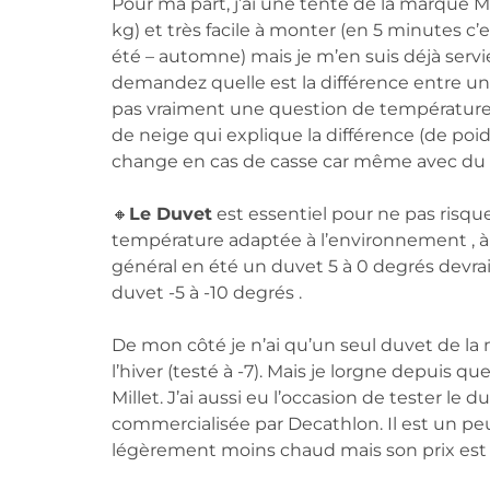
Pour ma part, j’ai une tente de la marque MS
kg) et très facile à monter (en 5 minutes c’es
été – automne) mais je m’en suis déjà servi
demandez quelle est la différence entre une
pas vraiment une question de température. 
de neige qui explique la différence (de poid
change en cas de casse car même avec du b
🔸
Le Duvet
est essentiel pour ne pas risqu
température adaptée à l’environnement , à la
général en été un duvet 5 à 0 degrés devrait
duvet -5 à -10 degrés .
De mon côté je n’ai qu’un seul duvet de la ma
l’hiver (testé à -7). Mais je lorgne depuis
Millet. J’ai aussi eu l’occasion de tester l
commercialisée par Decathlon. Il est un pe
légèrement moins chaud mais son prix est 