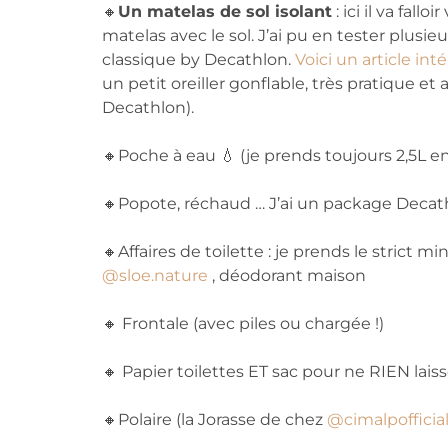
🔸
Un matelas de sol isolant
: ici il va fall
matelas avec le sol. J’ai pu en tester plus
classique by Decathlon.
Voici un article i
un petit oreiller gonflable, très pratique et
Decathlon).
🔸Poche à eau 💧 (je prends toujours 2,5L e
🔸Popote, réchaud … J’ai un package Decat
🔸Affaires de toilette : je prends le strict 
@sloe.nature
, déodorant maison
🔸 Frontale (avec piles ou chargée !)
🔸 Papier toilettes ET sac pour ne RIEN laiss
🔸Polaire (la Jorasse de chez
@cimalpofficia