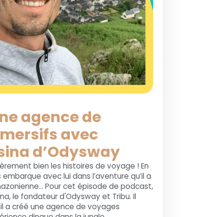
une agence de
mersifs avec
sina d’Odysway
èrement bien les histoires de voyage ! En
ous embarque avec lui dans l’aventure qu’il a
mazonienne... Pour cet épisode de podcast,
na, le fondateur d'Odysway et Tribu. Il
il a créé une agence de voyages
érience dingue dans la jungle