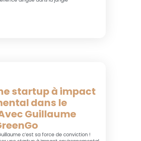
une startup à impact
ental dans le
 Avec Guillaume
 GreenGo
uillaume c’est sa force de conviction !