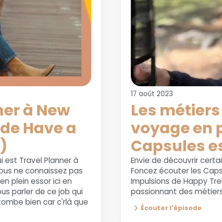
17 août 2023
ner à New
Les métiers
 de Have a
voyage en p
)
Capsules es
ui est Travel Planner à
Envie de découvrir certa
vous ne connaissez pas
Foncez écouter les Caps
en plein essor ici en
Impulsions de Happy Trek
ous parler de ce job qui
passionnant des métier
 tombe bien car c'rlà que
Écouter l'épisode