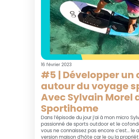
16 février 2023
#5 | Développer un
autour du voyage sp
Avec Sylvain Morel 
Sportihome
Dans l’épisode du jour j’ai à mon micro Sylv
passionné de sports outdoor et le cofond
vous ne connaissez pas encore c’est... le a
version maison d’hôte car le ou la propriét