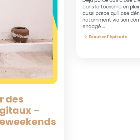
Déjà parce qu’il a osé 
dans le tourisme en plei
aussi parce qu’il ose d
notamment via son compt
engagé ...
Écouter l'épisode
r des
gitaux –
tleweekends