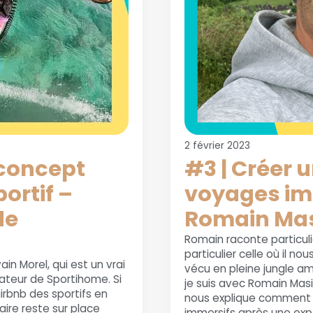
2 février 2023
 concept
#3 | Créer 
ortif –
voyages im
de
Romain Ma
Romain raconte particuli
particulier celle où il n
ain Morel, qui est un vrai
vécu en pleine jungle a
ateur de Sportihome. Si
je suis avec Romain Masi
irbnb des sportifs en
nous explique comment 
aire reste sur place
immersifs après une exp