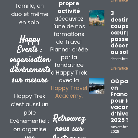
Lire l'article »
propre
famille, en
activité
3
duo et même
découvrez
destinat
en solo.
coups de
l’une de nos
cœur pou
formations
Happy
passer
de Travel
décembr
Events :
Planner créée
au soleil
par la
organisation
décembre 2, 20
fondatrice
d'évènements
Lire l'article »
d’Happy Trek
sur mesure
avec la
Où partir
en
Happy Travel
France
Academy.
Happy Trek
pour les
c’est aussi un
vacance
pôle
d’hiver
Retrouvez
2025 ?
Evénementiel :
nous sur
novembre 17,
on organise
2025
vos