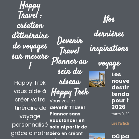
Happy
Travel :
Nos
création
dernières
d'itinéraire
Devenir
de voyages
inspirations
Travel
sur mesure
Planner au
voyage
!
sein du
Les
réseau
nouvelle
Happy Trek
destinat
Happy Trek
vous aide à
tendanc
créer votre
pour l’ét
Vous voulez
2026
itinéraire de
devenir Travel
Planner sans
mars 9, 2026
voyage
vous lancer en
personnalisé
Lire l'article »
solo
ni partir de
grâce à notre
zéro
en créant
Où partir