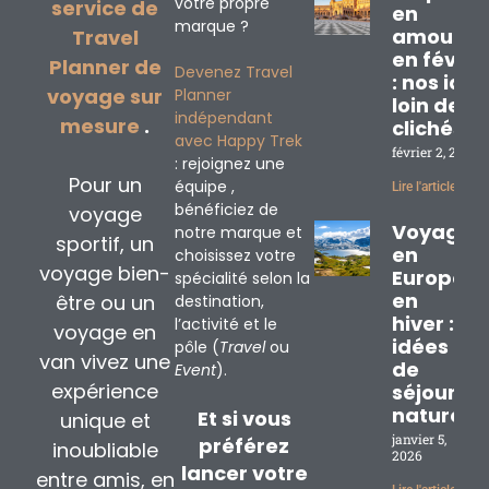
votre propre
service de
en
marque ?
amoureu
Travel
en févrie
Planner de
Devenez Travel
: nos idé
voyage sur
Planner
loin des
indépendant
mesure
.
clichés
avec Happy Trek
février 2, 2026
: rejoignez une
Pour un
équipe ,
Lire l'article »
bénéficiez de
voyage
Voyage
notre marque et
sportif, un
en
choisissez votre
voyage bien-
Europe
spécialité selon la
en
être ou un
destination,
hiver : 3
l’activité et le
voyage en
idées
pôle (
Travel
ou
van vivez une
de
Event
).
expérience
séjours
nature
Et si vous
unique et
janvier 5,
préférez
inoubliable
2026
lancer votre
entre amis, en