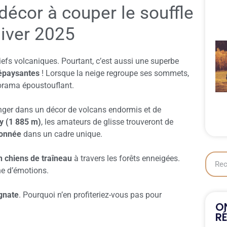
 décor à couper le souffle
hiver 2025
liefs volcaniques. Pourtant, c’est aussi une superbe
dépaysantes
! Lorsque la neige regroupe ses sommets,
norama époustouflant.
longer dans un décor de volcans endormis et de
y (1 885 m)
, les amateurs de glisse trouveront de
donnée
dans un cadre unique.
n chiens de traîneau
à travers les forêts enneigées.
ne d’émotions.
gnate
. Pourquoi n’en profiteriez-vous pas pour
ON
R