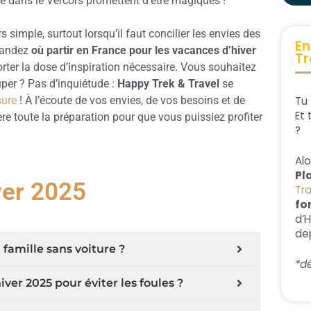
le dans le Vercors promettent d’être magiques !
s simple, surtout lorsqu’il faut concilier les envies des
En
emandez
où partir en France pour les vacances d’hiver
Tr
orter la dose d’inspiration nécessaire. Vous souhaitez
uper ? Pas d’inquiétude :
Happy Trek & Travel
se
Tu 
sure
! À l’écoute de vos envies, de vos besoins et de
Et 
re toute la préparation pour que vous puissiez profiter
?
Al
Pl
ver 2025
Tr
fo
d’
dep
famille sans voiture ?
*dé
ver 2025 pour éviter les foules ?