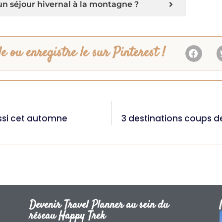
un séjour hivernal à la montagne ?
e ou enregistre le sur Pinterest !
ussi cet automne
3 destinations coups d
Devenir Travel Planner au sein du
réseau Happy Trek