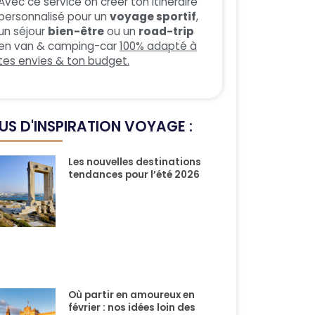
Avec ce service on créer ton itinéraire
personnalisé pour un
voyage sportif
,
un séjour
bien-être
ou un
road-trip
en van & camping-car
100% adapté à
tes envies & ton budget.
US D'INSPIRATION VOYAGE :
Les nouvelles destinations
tendances pour l’été 2026
Où partir en amoureux en
février : nos idées loin des