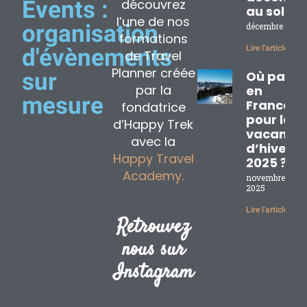
découvrez
Events :
au soleil
l’une de nos
organisation
décembre 2, 20
formations
Lire l'article »
d'évènements
de Travel
Planner créée
sur
Où partir
par la
en
mesure
France
fondatrice
pour les
d’Happy Trek
Happy Trek c’est
vacance
avec la
aussi un pôle
d’hiver
Happy Travel
Evénementiel :
2025 ?
Academy.
on organise
vos
novembre 17,
2025
évènements sur
mesure
!
Lire l'article »
Retrouvez
nous sur
Pour les
particuliers :
on
Instagram
organise EVJF ,
EVG,