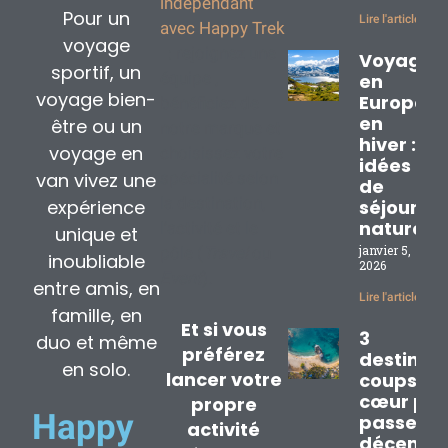
indépendant
Pour un
Lire l'article »
avec Happy Trek
voyage
: rejoignez une
Voyage
sportif, un
équipe ,
en
voyage bien-
Europe
bénéficiez de
en
être ou un
notre marque et
hiver : 3
voyage en
choisissez votre
idées
van vivez une
spécialité selon
de
la destination,
expérience
séjours
nature
l’activité et le
unique et
janvier 5,
pôle (
Travel
ou
inoubliable
2026
Event
).
entre amis, en
Lire l'article »
famille, en
Et si vous
3
duo et même
préférez
destinat
en solo.
lancer votre
coups de
cœur pou
propre
Happy
passer
activité
décembr