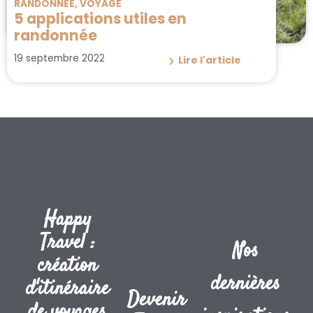
RANDONNÉE
,
VOYAGE
5 applications utiles en
randonnée
19 septembre 2022
Lire l'article
Happy
Travel :
Nos
création
dernières
d'itinéraire
Devenir
de voyages