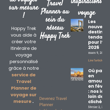
inspirations
Travel
sur mesure
Planner au
voyage
!
sein du
Les
réseau
nouvelle
Happy Trek
destinat
Happy Trek
vous aide à
tendanc
créer votre
pour l’ét
Vous voulez
2026
itinéraire de
devenir Travel
mars 9, 2026
voyage
Planner sans
personnalisé
Lire l'article »
vous lancer en
grâce à notre
solo
ni partir de
Où partir
zéro
en créant
service de
en
votre propre
amoureu
Travel
en févrie
marque ?
Planner de
: nos idé
voyage sur
loin des
Devenez Travel
mesure
.
clichés
Planner
février 2, 2026