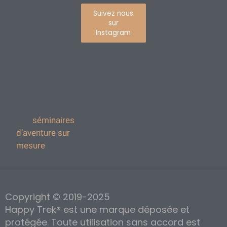
anniversaire
Suivez nous
surprise, … pour
sur
des moments
Instagram
incroyables à
vivre ensemble !
Et pour les
entreprises
:
nous organisons
des
séminaires
d’aventure sur
mesure
!
Copyright © 2019-2025
Happy Trek® est une marque déposée et
protégée. Toute utilisation sans accord est