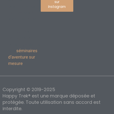
sur
des moments
Instagram
incroyables à
vivre ensemble !
Et pour les
entreprises
:
nous organisons
des
séminaires
d’aventure sur
mesure
!
Copyright © 2019-2025
Happy Trek® est une marque déposée et
protégée. Toute utilisation sans accord est
interdite.