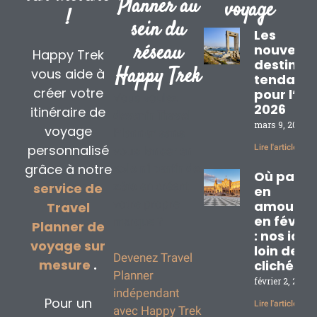
Planner au
voyage
!
sein du
Les
réseau
nouvelle
Happy Trek
destinat
Happy Trek
vous aide à
tendanc
créer votre
pour l’ét
Vous voulez
2026
itinéraire de
devenir Travel
mars 9, 2026
voyage
Planner sans
personnalisé
Lire l'article »
vous lancer en
grâce à notre
solo
ni partir de
Où partir
zéro
en créant
service de
en
votre propre
amoureu
Travel
en févrie
marque ?
Planner de
: nos idé
voyage sur
loin des
Devenez Travel
mesure
.
clichés
Planner
février 2, 2026
indépendant
Pour un
Lire l'article »
avec Happy Trek