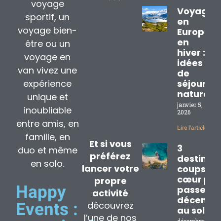
voyage
: rejoignez une
Voyage
sportif, un
équipe ,
en
voyage bien-
Europe
bénéficiez de
en
être ou un
notre marque et
hiver : 3
voyage en
choisissez votre
idées
van vivez une
spécialité selon
de
la destination,
expérience
séjours
nature
l’activité et le
unique et
janvier 5,
pôle (
Travel
ou
inoubliable
2026
Event
).
entre amis, en
Lire l'article »
famille, en
Et si vous
3
duo et même
préférez
destinat
en solo.
lancer votre
coups de
cœur pou
propre
Happy
passer
activité
décembr
découvrez
Events :
au soleil
l’une de nos