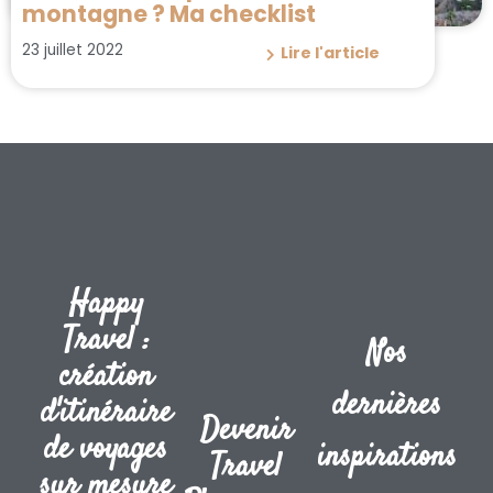
montagne ? Ma checklist
23 juillet 2022
Lire l'article
Happy
Travel :
Nos
création
dernières
d'itinéraire
Devenir
de voyages
inspirations
Travel
sur mesure