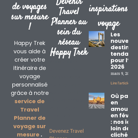
Devenir
de voyages
inspirations
Travel
sur mesure
Planner au
voyage
!
sein du
Les
réseau
nouvelle
Happy Trek
destinat
Happy Trek
vous aide à
tendanc
créer votre
pour l’ét
Vous voulez
2026
itinéraire de
devenir Travel
mars 9, 2026
voyage
Planner sans
personnalisé
Lire l'article »
vous lancer en
grâce à notre
solo
ni partir de
Où partir
zéro
en créant
service de
en
votre propre
amoureu
Travel
en févrie
marque ?
Planner de
: nos idé
voyage sur
loin des
Devenez Travel
mesure
.
clichés