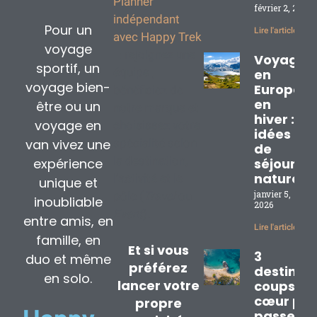
Planner
février 2, 2026
indépendant
Pour un
Lire l'article »
avec Happy Trek
voyage
: rejoignez une
Voyage
sportif, un
équipe ,
en
voyage bien-
Europe
bénéficiez de
en
être ou un
notre marque et
hiver : 3
voyage en
choisissez votre
idées
van vivez une
spécialité selon
de
la destination,
expérience
séjours
nature
l’activité et le
unique et
janvier 5,
pôle (
Travel
ou
inoubliable
2026
Event
).
entre amis, en
Lire l'article »
famille, en
Et si vous
3
duo et même
préférez
destinat
en solo.
lancer votre
coups de
cœur pou
propre
passer