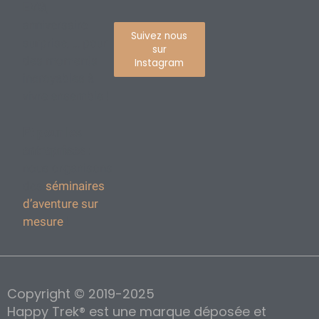
EVG,
anniversaire
Suivez nous
surprise, … pour
sur
des moments
Instagram
incroyables à
vivre ensemble !
Et pour les
entreprises
:
nous organisons
des
séminaires
d’aventure sur
mesure
!
Copyright © 2019-2025
Happy Trek® est une marque déposée et