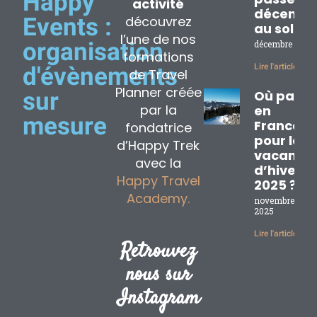
Happy
activité
décembr
découvrez
Events :
au soleil
l’une de nos
organisation
décembre 2, 20
formations
Lire l'article »
d'évènements
de Travel
Planner créée
sur
Où partir
par la
en
mesure
France
fondatrice
pour les
d’Happy Trek
Happy Trek c’est
vacance
avec la
aussi un pôle
d’hiver
Happy Travel
Evénementiel :
2025 ?
Academy.
on organise
vos
novembre 17,
2025
évènements sur
mesure
!
Lire l'article »
Retrouvez
nous sur
Pour les
particuliers :
on
Instagram
organise EVJF ,