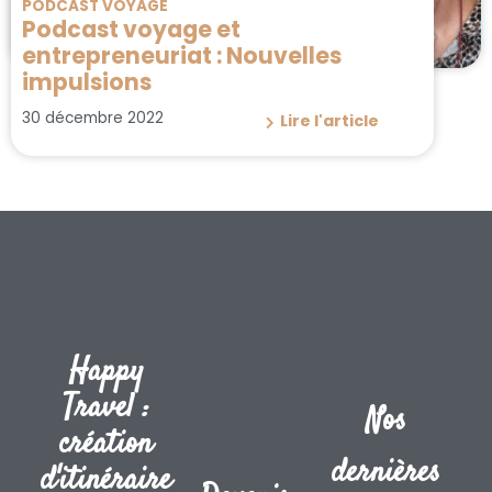
PODCAST VOYAGE
Podcast voyage et
entrepreneuriat : Nouvelles
impulsions
30 décembre 2022
Lire l'article
Happy
Travel :
Nos
création
dernières
d'itinéraire