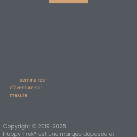
EVG,
anniversaire
surprise, … pour
des moments
incroyables à
vivre ensemble !
Et pour les
entreprises
:
nous organisons
des
séminaires
d’aventure sur
mesure
!
Copyright © 2019-2025
Happy Trek® est une marque déposée et