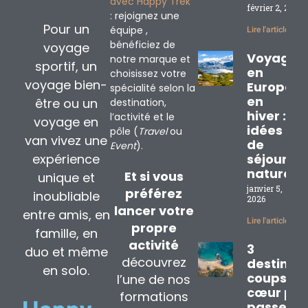
avec Happy Trek
février 2, 2026
: rejoignez une
Pour un
équipe ,
Lire l'article »
bénéficiez de
voyage
Voyage
notre marque et
sportif, un
en
choisissez votre
voyage bien-
Europe
spécialité selon la
en
être ou un
destination,
hiver : 3
l’activité et le
voyage en
idées
pôle (
Travel
ou
van vivez une
de
Event
).
expérience
séjours
nature
Et si vous
unique et
janvier 5,
préférez
inoubliable
2026
lancer votre
entre amis, en
Lire l'article »
propre
famille, en
activité
3
duo et même
découvrez
destinat
en solo.
coups de
l’une de nos
cœur pou
formations
passer