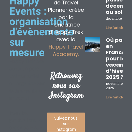
Happy
de Travel
décembr
Events :
Planner créée
au soleil
par la
organisation
décembre 2, 20
fondatrice
Lire l'article »
d'évènements
d’Happy Trek
avec la
sur
Où partir
en
Happy Travel
mesure
France
Academy.
pour les
Happy Trek c’est
vacance
aussi un pôle
d’hiver
Retrouvez
Evénementiel :
2025 ?
nous sur
on organise
vos
novembre 17,
2025
évènements sur
Instagram
mesure
!
Lire l'article »
Pour les
Suivez nous
particuliers :
on
sur
organise EVJF ,
Instagram