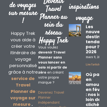
Devenir
de voyages
inspirations
Travel
sur mesure
Planner au
voyage
!
sein du
Les
réseau
nouvelle
Happy Trek
destinat
Happy Trek
vous aide à
tendanc
créer votre
pour l’ét
Vous voulez
2026
itinéraire de
devenir Travel
Planner sans
mars 9, 2026
voyage
vous lancer en
personnalisé
Lire l'article »
solo
ni partir de
grâce à notre
zéro
en créant
Où partir
votre propre
service de
en
marque ?
amoureu
Travel
en févrie
Planner de
Devenez Travel
: nos idé
voyage sur
Planner
loin des
indépendant
mesure
.
clichés