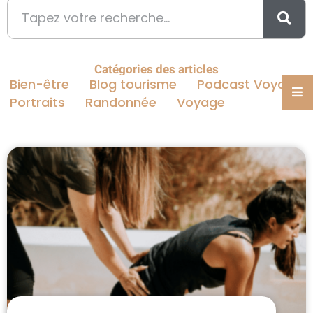
Catégories des articles
Bien-être
Blog tourisme
Podcast Voyage
Portraits
Randonnée
Voyage