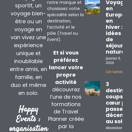
Voyage
notre marque et
sportif, un
en
choisissez votre
voyage bien-
Europe
spécialité selon la
en
être ou un
destination,
hiver : 3
l’activité et le
voyage en
idées
pôle (
Travel
ou
van vivez une
de
Event
).
expérience
séjours
nature
Et si vous
unique et
janvier 5,
préférez
inoubliable
2026
lancer votre
entre amis, en
Lire l'article »
propre
famille, en
activité
3
duo et même
découvrez
destinat
en solo.
coups de
l’une de nos
cœur pou
formations
Happy
passer
de Travel
décembr
Events :
Planner créée
au soleil
par la
organisation
décembre 2, 20