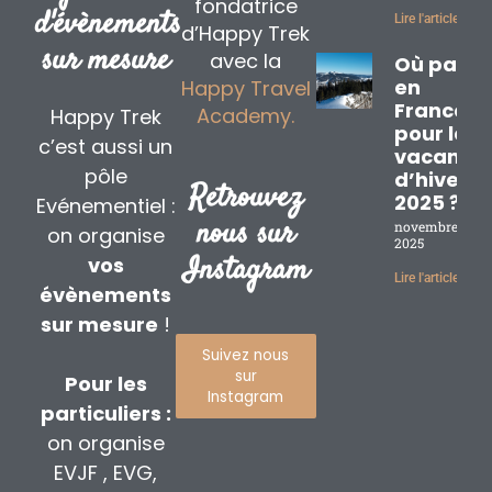
fondatrice
d'évènements
Lire l'article »
d’Happy Trek
sur mesure
avec la
Où partir
en
Happy Travel
France
Academy.
Happy Trek
pour les
c’est aussi un
vacance
pôle
d’hiver
Retrouvez
2025 ?
Evénementiel :
nous sur
novembre 17,
on organise
2025
Instagram
vos
Lire l'article »
évènements
sur mesure
!
Suivez nous
sur
Pour les
Instagram
particuliers :
on organise
EVJF , EVG,