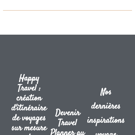
Happy
Travel :
Nos
création
dernières
d'itinéraire
Devenir
de voyages
inspirations
Travel
sur mesure
Planner au
voyage