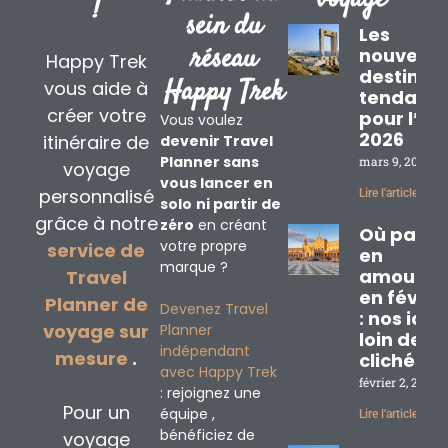
!
sein du
Les
réseau
nouvelle
Happy Trek
destinat
Happy Trek
vous aide à
tendanc
créer votre
pour l’ét
Vous voulez
2026
itinéraire de
devenir Travel
Planner sans
mars 9, 2026
voyage
vous lancer en
personnalisé
Lire l'article »
solo
ni partir de
grâce à notre
zéro
en créant
Où partir
votre propre
service de
en
marque ?
amoureu
Travel
en févrie
Planner de
Devenez Travel
: nos idé
voyage sur
Planner
loin des
indépendant
mesure
.
clichés
avec Happy Trek
février 2, 2026
: rejoignez une
Pour un
équipe ,
Lire l'article »
bénéficiez de
voyage