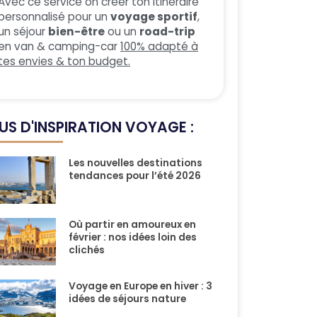
Avec ce service on créer ton itinéraire
personnalisé pour un
voyage sportif
,
un séjour
bien-être
ou un
road-trip
en van & camping-car
100% adapté à
tes envies & ton budget.
US D'INSPIRATION VOYAGE :
Les nouvelles destinations
tendances pour l’été 2026
Où partir en amoureux en
février : nos idées loin des
clichés
Voyage en Europe en hiver : 3
idées de séjours nature