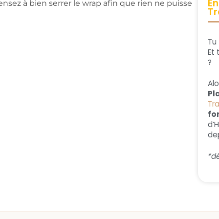
En
ensez à bien serrer le wrap afin que rien ne puisse
Tr
Tu 
Et 
?
Al
Pl
Tr
fo
d’
dep
*dé