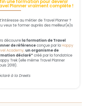
fin une formation pour devenir
avel Planner vraiment complète !
t’intéresse au métier de Travel Planner ?
tu veux te former auprès des meilleur(e)s
ors découvre
la formation de Travel
anner de référence
conçue par la
Happy
avel Academy,
un organisme de
rmation déclaré*
créé par la fondatrice
Happy Trek (elle même Travel Planner
uis 2018).
claré à la Dreets