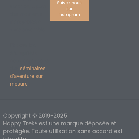
Suivez nous
surprise, … pour
sur
des moments
Instagram
incroyables à
vivre ensemble !
Et pour les
entreprises
:
nous organisons
des
séminaires
d’aventure sur
mesure
!
Copyright © 2019-2025
Happy Trek® est une marque déposée et
protégée. Toute utilisation sans accord est
interdite.