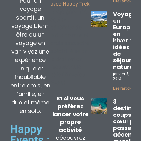
Pour un
Lire l'article »
avec Happy Trek
voyage
: rejoignez une
Voyage
sportif, un
équipe ,
en
voyage bien-
Europe
bénéficiez de
en
être ou un
notre marque et
hiver : 3
voyage en
choisissez votre
idées
van vivez une
spécialité selon
de
la destination,
expérience
séjours
nature
l’activité et le
unique et
janvier 5,
pôle (
Travel
ou
inoubliable
2026
Event
).
entre amis, en
Lire l'article »
famille, en
Et si vous
3
duo et même
préférez
destinat
en solo.
lancer votre
coups de
cœur pou
propre
Happy
passer
activité
décembr
découvrez
Events :