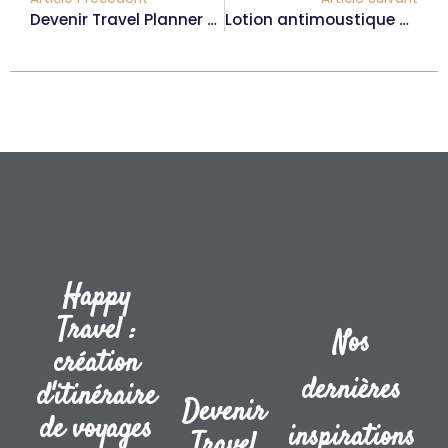
Devenir Travel Planner spécialisée en slow tourisme – Avec Manon [LIVE]
Lotion antimoustique maison : parfaite en voyage ou en rando !
Happy
Travel :
Nos
création
dernières
d'itinéraire
Devenir
de voyages
inspirations
Travel