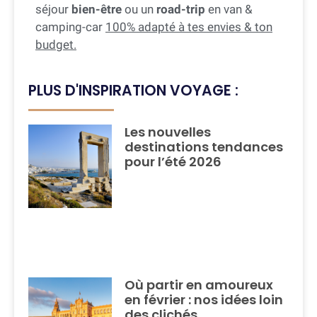
séjour
bien-être
ou un
road-trip
en van &
camping-car
100% adapté à tes envies & ton
budget.
PLUS D'INSPIRATION VOYAGE :
Les nouvelles
destinations tendances
pour l’été 2026
Où partir en amoureux
en février : nos idées loin
des clichés