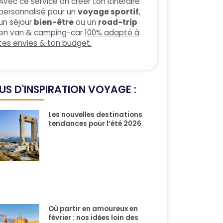
Avec ce service on créer ton itinéraire
personnalisé pour un
voyage sportif
,
un séjour
bien-être
ou un
road-trip
en van & camping-car
100% adapté à
tes envies & ton budget.
US D'INSPIRATION VOYAGE :
Les nouvelles destinations
tendances pour l’été 2026
Où partir en amoureux en
février : nos idées loin des