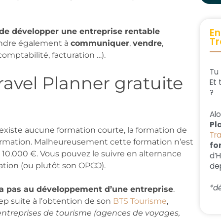
En
de développer une entreprise rentable
Tr
endre également à
communiquer
,
vendre
,
comptabilité, facturation …).
Tu 
avel Planner gratuite
Et 
?
Al
Pl
’existe aucune formation courte, la formation de
Tr
formation. Malheureusement cette formation n’est
fo
e 10.000 €. Vous pouvez le suivre en alternance
d’
dep
mation (ou plutôt son OPCO).
*dé
ra pas au développement d’une entreprise
.
sep suite à l’obtention de son
BTS Tourisme
,
entreprises de tourisme (agences de voyages,