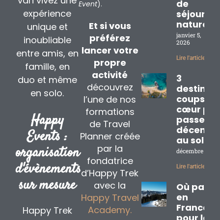
van vivez une
de
Event
).
expérience
séjours
nature
Et si vous
unique et
janvier 5,
préférez
inoubliable
2026
lancer votre
entre amis, en
Lire l'article »
propre
famille, en
activité
3
duo et même
découvrez
destinat
en solo.
coups de
l’une de nos
cœur pou
formations
Happy
passer
de Travel
décembr
Events :
Planner créée
au soleil
par la
organisation
décembre 2, 20
fondatrice
d'évènements
Lire l'article »
d’Happy Trek
sur mesure
avec la
Où partir
en
Happy Travel
France
Academy.
Happy Trek
pour les