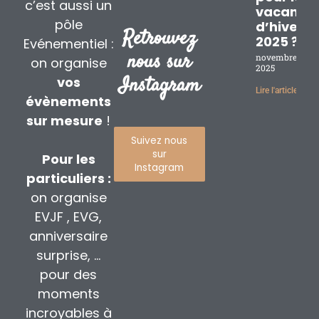
c’est aussi un
vacance
pôle
d’hiver
Retrouvez
2025 ?
Evénementiel :
nous sur
novembre 17,
on organise
2025
Instagram
vos
Lire l'article »
évènements
sur mesure
!
Suivez nous
sur
Pour les
Instagram
particuliers :
on organise
EVJF , EVG,
anniversaire
surprise, …
pour des
moments
incroyables à