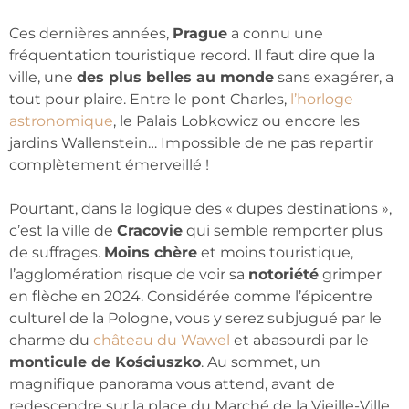
Ces dernières années,
Prague
a connu une
fréquentation touristique record. Il faut dire que la
ville, une
des plus belles au monde
sans exagérer, a
tout pour plaire. Entre le pont Charles,
l’horloge
astronomique
, le Palais Lobkowicz ou encore les
jardins Wallenstein… Impossible de ne pas repartir
complètement émerveillé !
Pourtant, dans la logique des « dupes destinations »,
c’est la ville de
Cracovie
qui semble remporter plus
de suffrages.
Moins chère
et moins touristique,
l’agglomération risque de voir sa
notoriété
grimper
en flèche en 2024. Considérée comme l’épicentre
culturel de la Pologne, vous y serez subjugué par le
charme du
château du Wawel
et abasourdi par le
monticule de Kościuszko
. Au sommet, un
magnifique panorama vous attend, avant de
redescendre sur la place du Marché de la Vieille-Ville.