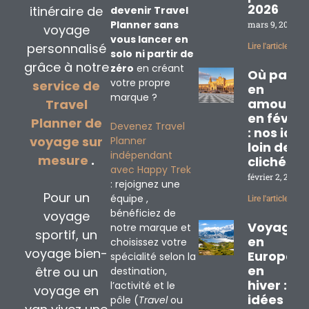
2026
itinéraire de
devenir Travel
Planner sans
mars 9, 2026
voyage
vous lancer en
personnalisé
Lire l'article »
solo
ni partir de
grâce à notre
zéro
en créant
Où partir
votre propre
service de
en
marque ?
amoureu
Travel
en févrie
Planner de
Devenez Travel
: nos idé
voyage sur
Planner
loin des
indépendant
mesure
.
clichés
avec Happy Trek
février 2, 2026
: rejoignez une
Pour un
équipe ,
Lire l'article »
bénéficiez de
voyage
Voyage
notre marque et
sportif, un
en
choisissez votre
voyage bien-
Europe
spécialité selon la
en
être ou un
destination,
hiver : 3
l’activité et le
voyage en
idées
pôle (
Travel
ou