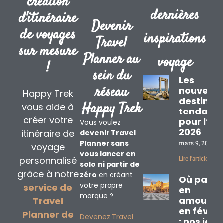
création
dernières
d'itinéraire
Devenir
de voyages
inspirations
Travel
sur mesure
Planner au
voyage
!
sein du
Les
réseau
nouvelle
Happy Trek
destinat
Happy Trek
vous aide à
tendanc
créer votre
pour l’ét
Vous voulez
2026
itinéraire de
devenir Travel
Planner sans
mars 9, 2026
voyage
vous lancer en
personnalisé
Lire l'article »
solo
ni partir de
grâce à notre
zéro
en créant
Où partir
votre propre
service de
en
marque ?
amoureu
Travel
en févrie
Planner de
Devenez Travel
: nos idé