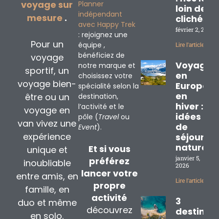
voyage sur
Planner
loin des
indépendant
mesure
.
clichés
avec Happy Trek
février 2, 2026
: rejoignez une
Pour un
équipe ,
Lire l'article »
bénéficiez de
voyage
Voyage
notre marque et
sportif, un
en
choisissez votre
voyage bien-
Europe
spécialité selon la
en
être ou un
destination,
hiver : 3
l’activité et le
voyage en
idées
pôle (
Travel
ou
van vivez une
de
Event
).
expérience
séjours
nature
Et si vous
unique et
janvier 5,
préférez
inoubliable
2026
lancer votre
entre amis, en
Lire l'article »
propre
famille, en
activité
3
duo et même
découvrez
destinat
en solo.