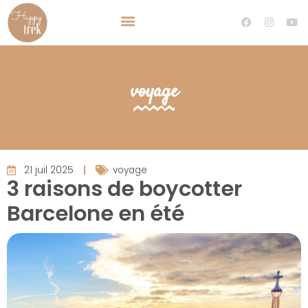
TRAVEL PLANNER VOYAGE SUR MESURE
DEVENIR TRAVEL PLANNER
voyage
21 juil 2025
voyage
3 raisons de boycotter
Barcelone en été