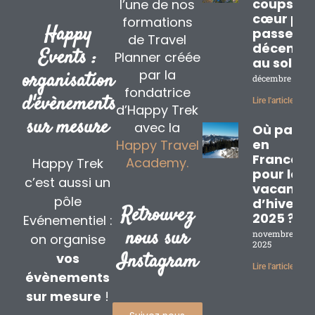
coups de
l’une de nos
cœur pou
formations
Happy
passer
de Travel
décembr
Events :
Planner créée
au soleil
par la
organisation
décembre 2, 20
fondatrice
d'évènements
Lire l'article »
d’Happy Trek
sur mesure
avec la
Où partir
en
Happy Travel
France
Academy.
Happy Trek
pour les
c’est aussi un
vacance
pôle
d’hiver
Retrouvez
2025 ?
Evénementiel :
nous sur
novembre 17,
on organise
2025
Instagram
vos
Lire l'article »
évènements
sur mesure
!