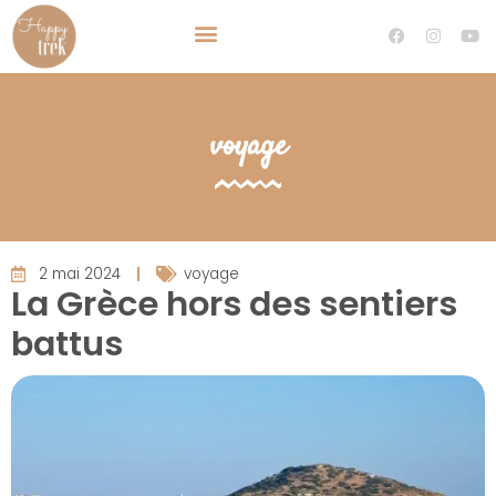
TRAVEL PLANNER VOYAGE SUR MESURE
DEVENIR TRAVEL PLANNER
voyage
2 mai 2024
voyage
La Grèce hors des sentiers
battus