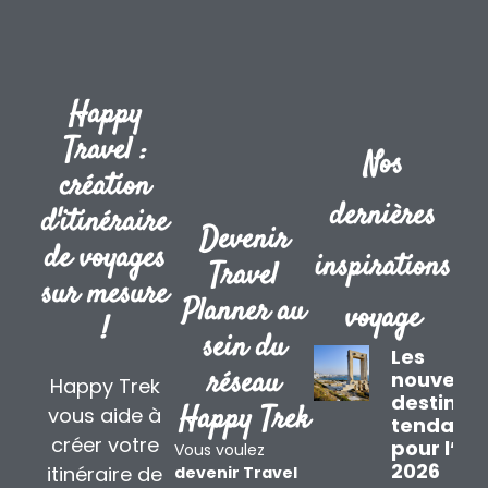
Happy
Travel :
Nos
création
dernières
d'itinéraire
Devenir
de voyages
inspirations
Travel
sur mesure
Planner au
voyage
!
sein du
Les
réseau
nouvelle
Happy Trek
destinat
Happy Trek
vous aide à
tendanc
créer votre
pour l’ét
Vous voulez
2026
itinéraire de
devenir Travel