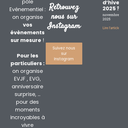
pôle
d’hiver
Retrouvez
2025 ?
Evénementiel :
nous sur
novembre 17,
on organise
2025
Instagram
vos
Lire l'article »
évènements
sur mesure
!
Suivez nous
sur
Pour les
Instagram
particuliers :
on organise
EVJF , EVG,
anniversaire
surprise, …
pour des
moments
incroyables à
vivre