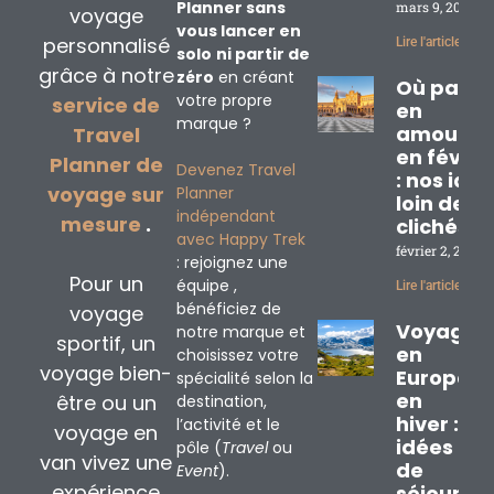
Planner sans
mars 9, 2026
voyage
vous lancer en
personnalisé
Lire l'article »
solo
ni partir de
grâce à notre
zéro
en créant
Où partir
votre propre
service de
en
marque ?
amoureu
Travel
en févrie
Planner de
Devenez Travel
: nos idé
voyage sur
Planner
loin des
indépendant
mesure
.
clichés
avec Happy Trek
février 2, 2026
: rejoignez une
Pour un
équipe ,
Lire l'article »
bénéficiez de
voyage
Voyage
notre marque et
sportif, un
en
choisissez votre
voyage bien-
Europe
spécialité selon la
en
être ou un
destination,
hiver : 3
l’activité et le
voyage en
idées
pôle (
Travel
ou
van vivez une
de
Event
).
expérience
séjours