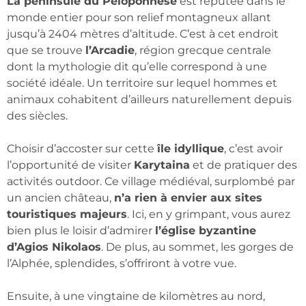
La péninsule du Péloponnèse
est réputée dans le
monde entier pour son relief montagneux allant
jusqu’à 2404 mètres d’altitude. C’est à cet endroit
que se trouve
l’Arcadie
, région grecque centrale
dont la mythologie dit qu’elle correspond à une
société idéale. Un territoire sur lequel hommes et
animaux cohabitent d’ailleurs naturellement depuis
des siècles.
Choisir d’accoster sur cette
île idyllique
, c’est avoir
l’opportunité de visiter
Karytaina
et de pratiquer des
activités outdoor. Ce village médiéval, surplombé par
un ancien château,
n’a rien à envier aux sites
touristiques majeurs
. Ici, en y grimpant, vous aurez
bien plus le loisir d’admirer
l’église byzantine
d’Agios Nikolaos
. De plus, au sommet, les gorges de
l’Alphée, splendides, s’offriront à votre vue.
Ensuite, à une vingtaine de kilomètres au nord,