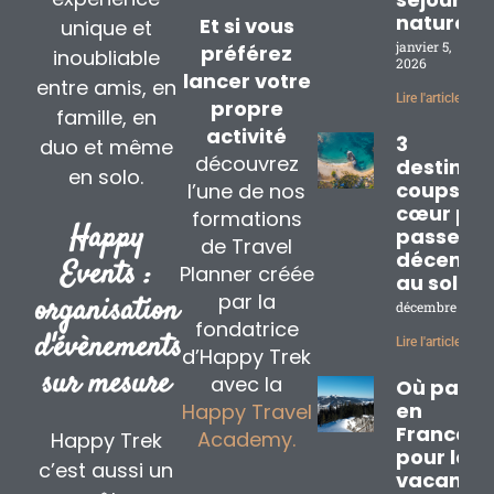
nature
Et si vous
unique et
janvier 5,
préférez
inoubliable
2026
lancer votre
entre amis, en
Lire l'article »
propre
famille, en
activité
3
duo et même
découvrez
destinat
en solo.
coups de
l’une de nos
cœur pou
formations
Happy
passer
de Travel
décembr
Events :
Planner créée
au soleil
par la
organisation
décembre 2, 20
fondatrice
d'évènements
Lire l'article »
d’Happy Trek
sur mesure
avec la
Où partir
en
Happy Travel
France
Academy.
Happy Trek
pour les
c’est aussi un
vacance