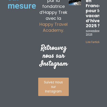
par la
en
mesure
France
fondatrice
pour les
d’Happy Trek
Happy Trek c’est
vacance
avec la
aussi un pôle
d’hiver
Happy Travel
Evénementiel :
2025 ?
Academy.
on organise
vos
novembre 17,
2025
évènements sur
mesure
!
Lire l'article »
Retrouvez
nous sur
Pour les
particuliers :
on
Instagram
organise EVJF ,
EVG,
anniversaire
Suivez nous
surprise, … pour
sur
des moments
Instagram
incroyables à
vivre ensemble !