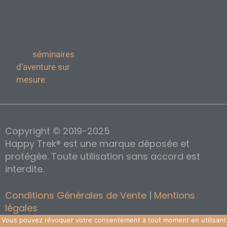
Et pour les
entreprises
:
nous organisons
des
séminaires
d’aventure sur
mesure
!
Copyright © 2019-2025
Happy Trek® est une marque déposée et
protégée. Toute utilisation sans accord est
interdite.
Conditions Générales de Vente
|
Mentions
légales
Création de site Internet :
Agence de création
Vous pouvez révoquer votre consentement à tout moment en utilisant