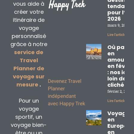
Happy Trek
vous aide à
tendanc
créer votre
pour l’ét
Vous voulez
2026
itinéraire de
devenir Travel
mars 9, 2026
voyage
Planner sans
personnalisé
Lire l'article »
vous lancer en
grâce à notre
solo
ni partir de
Où partir
zéro
en créant
service de
en
votre propre
amoureu
Travel
en févrie
marque ?
Planner de
: nos idé
voyage sur
loin des
Devenez Travel
mesure
.
clichés
Planner
février 2, 2026
indépendant
Pour un
Lire l'article »
avec Happy Trek
voyage
: rejoignez une
Voyage
sportif, un
équipe ,
en
voyage bien-
Europe
bénéficiez de
en
être ou un
notre marque et