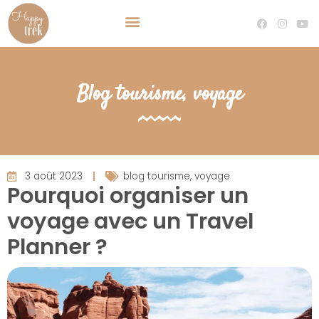
TRAVEL PLANNER VOYAGE SUR MESURE
DEVENIR TRAVEL PLANNER
Blog tourisme
,
voyage
3 août 2023
blog tourisme
,
voyage
Pourquoi organiser un
voyage avec un Travel
Planner ?