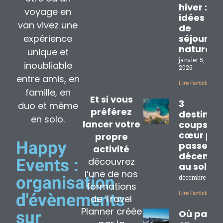
hiver : 3
voyage en
choisissez votre
idées
van vivez une
spécialité selon
de
la destination,
expérience
séjours
nature
l’activité et le
unique et
janvier 5,
pôle (
Travel
ou
inoubliable
2026
Event
).
entre amis, en
Lire l'article »
famille, en
Et si vous
3
duo et même
préférez
destinat
en solo.
lancer votre
coups de
cœur pou
propre
Happy
passer
activité
décembr
découvrez
Events :
au soleil
l’une de nos
organisation
décembre 2, 20
formations
Lire l'article »
d'évènements
de Travel
Planner créée
sur
Où partir