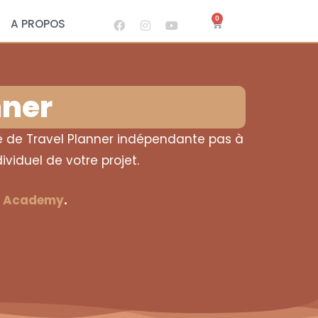
0
A PROPOS
nner
ité de Travel Planner indépendante pas à
viduel de votre projet.
l Academy
.