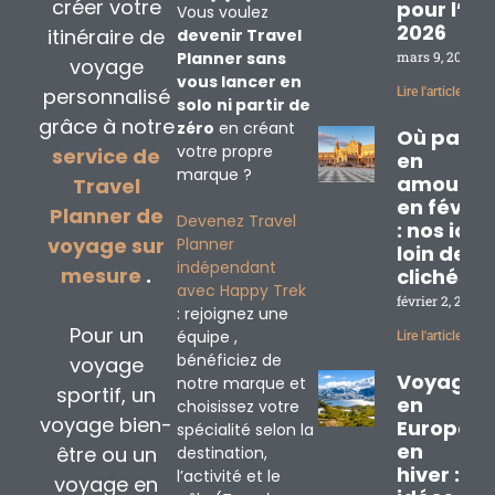
créer votre
pour l’ét
Vous voulez
2026
itinéraire de
devenir Travel
Planner sans
mars 9, 2026
voyage
vous lancer en
personnalisé
Lire l'article »
solo
ni partir de
grâce à notre
zéro
en créant
Où partir
votre propre
service de
en
marque ?
amoureu
Travel
en févrie
Planner de
Devenez Travel
: nos idé
voyage sur
Planner
loin des
indépendant
mesure
.
clichés
avec Happy Trek
février 2, 2026
: rejoignez une
Pour un
équipe ,
Lire l'article »
bénéficiez de
voyage
Voyage
notre marque et
sportif, un
en
choisissez votre
voyage bien-
Europe
spécialité selon la
en
être ou un
destination,
hiver : 3
l’activité et le
voyage en