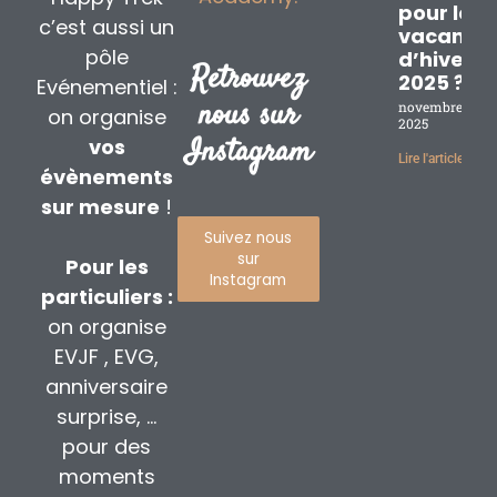
pour les
c’est aussi un
vacance
pôle
d’hiver
Retrouvez
2025 ?
Evénementiel :
nous sur
novembre 17,
on organise
2025
Instagram
vos
Lire l'article »
évènements
sur mesure
!
Suivez nous
sur
Pour les
Instagram
particuliers :
on organise
EVJF , EVG,
anniversaire
surprise, …
pour des
moments