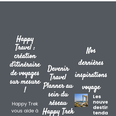
Happy
Travel :
Nos
création
dernières
d'itinéraire
Devenir
de voyages
inspirations
Travel
sur mesure
Planner au
voyage
!
sein du
Les
réseau
nouvelle
Happy Trek
destinat
Happy Trek
vous aide à
tendanc