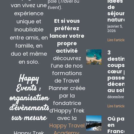
idées
pôle (
Travel
ou
van vivez une
de
Event
).
expérience
séjours
nature
Et si vous
unique et
janvier 5,
préférez
inoubliable
2026
lancer votre
entre amis, en
Lire l'article »
propre
famille, en
activité
3
duo et même
découvrez
destinat
en solo.
coups de
l’une de nos
cœur pou
formations
Happy
passer
de Travel
décembr
Events :
Planner créée
au soleil
par la
organisation
décembre 2, 20
fondatrice
d'évènements
Lire l'article »
d’Happy Trek
sur mesure
avec la
Où partir
en
Happy Travel
France
Academy.
Happy Trek