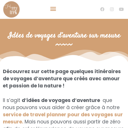
TRAVEL PLANNER VOYAGE SUR MESURE
DEVENIR TRAVEL PLANNER
Idées de voyages d’aventure sur mesure
Découvrez sur cette page quelques itinéraires
de voyages d’aventure
que créés avec amour
et passion de la nature !
Il s’agit
d’idées de voyages d’aventure
que
nous pouvons vous aider à créer grâce à notre
service de travel planner pour des voyages sur
mesure.
Mais nous pouvons aussi partir de zéro