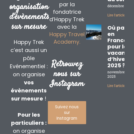
par la
organisation
décembre 2, 20
fondatrice
d'évènements
Lire l'article »
d’Happy Trek
sur mesure
avec la
Où partir
en
Happy Travel
France
Academy.
Happy Trek
pour les
c’est aussi un
vacance
pôle
d’hiver
Retrouvez
2025 ?
Evénementiel :
nous sur
novembre 17,
on organise
2025
Instagram
vos
Lire l'article »
évènements
sur mesure
!
Suivez nous
sur
Pour les
Instagram
particuliers :
on organise