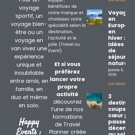
équipe ,
bénéficiez de
voyage
Voyage
notre marque et
sportif, un
en
choisissez votre
voyage bien-
Europe
spécialité selon la
en
être ou un
destination,
hiver : 3
l’activité et le
voyage en
idées
pôle (
Travel
ou
van vivez une
de
Event
).
expérience
séjours
nature
Et si vous
unique et
janvier 5,
préférez
inoubliable
2026
lancer votre
entre amis, en
Lire l'article »
propre
famille, en
activité
3
duo et même
découvrez
destinat
en solo.
coups de
l’une de nos
cœur pou
formations
Happy
passer
de Travel
décembr
Events :
Planner créée
au soleil