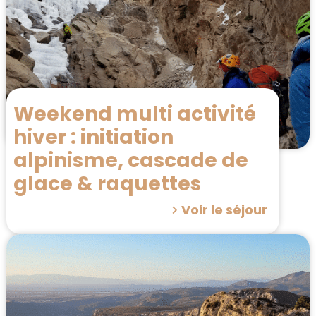
Weekend multi activité
hiver : initiation
alpinisme, cascade de
glace & raquettes
Voir le séjour