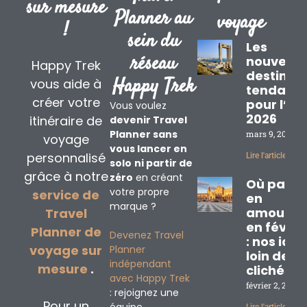
sur mesure
Planner au
voyage
!
sein du
Les
réseau
nouvelle
Happy Trek
destinat
Happy Trek
vous aide à
tendanc
créer votre
pour l’ét
Vous voulez
2026
itinéraire de
devenir Travel
Planner sans
mars 9, 2026
voyage
vous lancer en
personnalisé
Lire l'article »
solo
ni partir de
grâce à notre
zéro
en créant
Où partir
votre propre
service de
en
marque ?
amoureu
Travel
en févrie
Planner de
Devenez Travel
: nos idé
voyage sur
Planner
loin des
indépendant
mesure
.
clichés
avec Happy Trek
février 2, 2026
: rejoignez une
Pour un
Lire l'article »