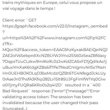
trains mythiques en Europe, celui vous propose un
vrai voyage dans le temps !
Client error: `GET
https://graph.facebook.com/v22.0/instagram_oembed
?
url=https%3A%2F%2Fwww.instagram.com%2Fp%2FC
zTftx-
MQoc%2F&access_token=EAAG5hzKyxakBAEiQeiNQJ
ZAE2oIVsSebprdIXcNZBLYWJiYno2SS60zSeaZBfdaxy
7OqpxTUuCLzkw9mlKo9L0zJwKdZCA5xFD1jQdIkAo1j
uBuxYmXaK6tdgXZBs6ifTPe7NsdCmlgmvNIl5x7NsH
Hn0UEHBOKOLqD3bsMcdzIQZBt6TG4NfegdJckLUy
0rAaeJn07hsfA3Kfxp282Lv1Slt85UJFgFimfW1Yq0GIw
o0I1jmyFUQRa6KRo0s2q4IZD` resulted in a `400
Bad Request` response: {"error":{"message":"Error
validating access token: The session has been
invalidated because the user changed their pass
(truncated…)