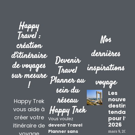
Happy
Travel :
Nos
création
dernières
d'itinéraire
Devenir
de voyages
inspirations
Travel
sur mesure
Planner au
voyage
!
sein du
Les
réseau
nouvelle
Happy Trek
destinat
Happy Trek
vous aide à
tendanc
créer votre
pour l’ét
Vous voulez
2026
itinéraire de
devenir Travel
Planner sans
mars 9, 2026
voyage