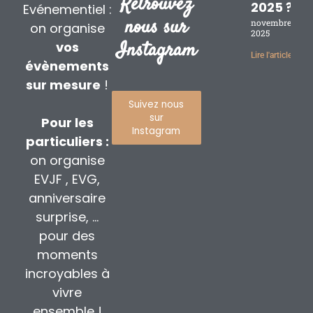
Retrouvez
2025 ?
Evénementiel :
nous sur
novembre 17,
on organise
2025
Instagram
vos
Lire l'article »
évènements
sur mesure
!
Suivez nous
sur
Pour les
Instagram
particuliers :
on organise
EVJF , EVG,
anniversaire
surprise, …
pour des
moments
incroyables à
vivre
ensemble !