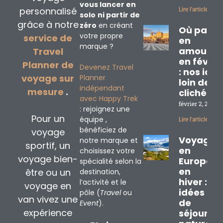
vous lancer en
personnalisé
Lire l'article »
solo
ni partir de
grâce à notre
zéro
en créant
Où partir
votre propre
service de
en
marque ?
amoureu
Travel
en févrie
Planner de
Devenez Travel
: nos idé
voyage sur
Planner
loin des
indépendant
mesure
.
clichés
avec Happy Trek
février 2, 2026
: rejoignez une
Pour un
équipe ,
Lire l'article »
bénéficiez de
voyage
Voyage
notre marque et
sportif, un
en
choisissez votre
voyage bien-
Europe
spécialité selon la
en
être ou un
destination,
hiver : 3
l’activité et le
voyage en
idées
pôle (
Travel
ou
van vivez une
de
Event
).
expérience
séjours