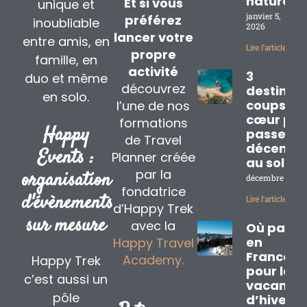
nature
Et si vous
unique et
janvier 5,
préférez
inoubliable
2026
lancer votre
entre amis, en
Lire l'article »
propre
famille, en
activité
3
duo et même
découvrez
destinat
en solo.
coups de
l’une de nos
cœur pou
formations
Happy
passer
de Travel
décembr
Events :
Planner créée
au soleil
par la
organisation
décembre 2, 20
fondatrice
d'évènements
Lire l'article »
d’Happy Trek
sur mesure
avec la
Où partir
en
Happy Travel
France
Academy.
Happy Trek
pour les
c’est aussi un
vacance
pôle
d’hiver